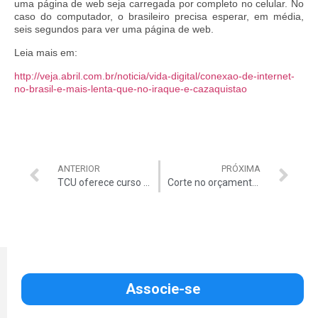
uma página de web seja carregada por completo no celular. No
caso do computador, o brasileiro precisa esperar, em média,
seis segundos para ver uma página de web.
Leia mais em:
http://veja.abril.com.br/noticia/vida-digital/conexao-de-internet-
no-brasil-e-mais-lenta-que-no-iraque-e-cazaquistao
ANTERIOR
PRÓXIMA
TCU oferece curso a Conselhos Municipais
Corte no orçamento pode chegar a R$ 30 bi
Associe-se