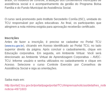
Brasil, os modelos de controle, a atuação dos conselheiros municipais de
assistência social e o acompanhamento da gestão do Programa Bolsa
Família e do Fundo Municipal de Assistência Social.
O curso será promovido pelo Instituto Serzedello Corrêa (ISC), unidade do
TCU responsável por ações educativas. Ao final, os participantes que
atingirem a nota mínima exigida para aprovação receberão certificado.
Inscrições
Antes de fazer a inscrição, é preciso se cadastrar no Portal TCU
(
), clicando em Acesso identificado ao Portal TCU, no lado
www.tcu.gov.br
superior direito da página. Após concluir o cadastramento, clique em
Educação corporativa. Em seguida, em Ambiente Virtual. Você será
direcionado ao Ambiente Virtual de Aprendizagem Corporativa – AVEC-
TCU. Informe usuário e senha utilizados no cadastramento e clique em
Acesso. Selecione o curso Controle Exercido por Conselhos de
Assistência Social e siga as orientações.
Saiba mais em:
http://portal2.tcu.gov.br/portal/page/portal/TCU/imprensa/noticias/detalhes_noti
noticia=4971603