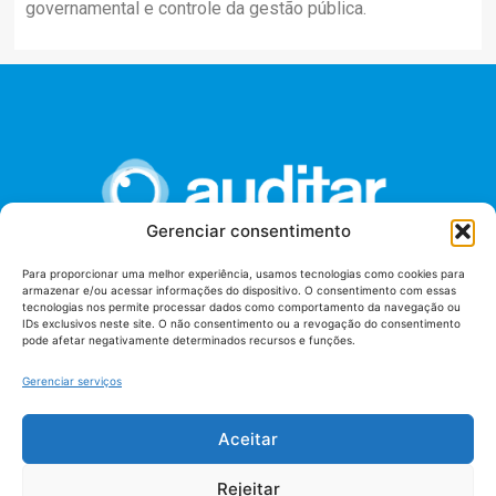
governamental e controle da gestão pública.
Gerenciar consentimento
Para proporcionar uma melhor experiência, usamos tecnologias como cookies para
armazenar e/ou acessar informações do dispositivo. O consentimento com essas
União dos Auditores Federais de Controle Externo -
tecnologias nos permite processar dados como comportamento da navegação ou
AUDITAR
IDs exclusivos neste site. O não consentimento ou a revogação do consentimento
pode afetar negativamente determinados recursos e funções.
Setor de Administração Federal Sul (SAF/Sul), Qd. 04, Lt. 01
Edifício Anexo II
Gerenciar serviços
Tribunal de Contas da União (TCU), Subsolo, Sala S04
Telefone: (61)3527-7292
Aceitar
Política de
Termos de uso
privacidade
Rejeitar