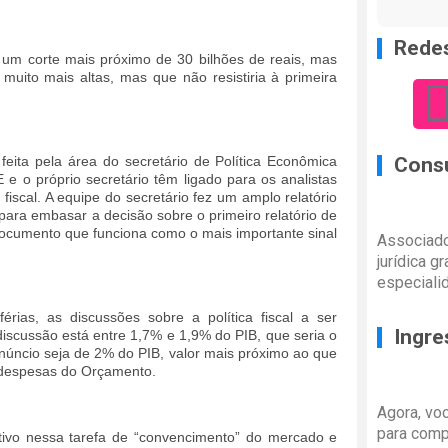
Redes
 um corte mais próximo de 30 bilhões de reais, mas
uito mais altas, mas que não resistiria à primeira
feita pela área do secretário de Política Econômica
Consu
e o próprio secretário têm ligado para os analistas
fiscal. A equipe do secretário fez um amplo relatório
para embasar a decisão sobre o primeiro relatório de
ocumento que funciona como o mais importante sinal
Associado
jurídica g
especiali
ias, as discussões sobre a política fiscal a ser
Ingre
cussão está entre 1,7% e 1,9% do PIB, que seria o
núncio seja de 2% do PIB, valor mais próximo ao que
 despesas do Orçamento.
Agora, vo
para comp
tivo nessa tarefa de “convencimento” do mercado e