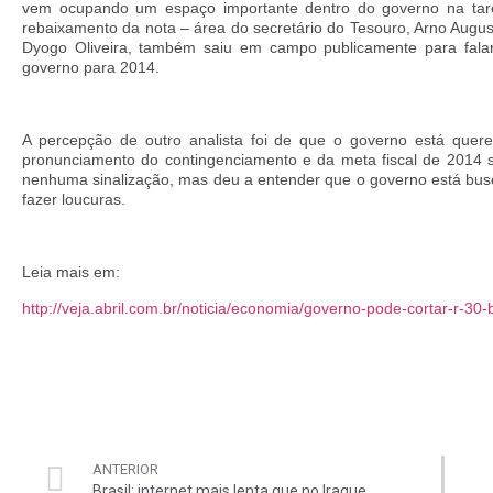
vem ocupando um espaço importante dentro do governo na tarefa
rebaixamento da nota – área do secretário do Tesouro, Arno August
Dyogo Oliveira, também saiu em campo publicamente para falar s
governo para 2014.
A percepção de outro analista foi de que o governo está quer
pronunciamento do contingenciamento e da meta fiscal de 2014 s
nenhuma sinalização, mas deu a entender que o governo está busc
fazer loucuras.
Leia mais em:
http://veja.abril.com.br/noticia/economia/governo-pode-cortar-r-
ANTERIOR
Brasil: internet mais lenta que no Iraque