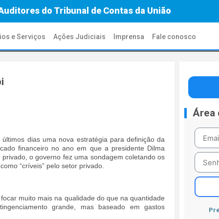
Auditores do Tribunal de Contas da União
ios e Serviços
Ações Judiciais
Imprensa
Fale conosco
i
Área
 últimos dias uma nova estratégia para definição da
rcado financeiro no ano em que a presidente Dilma
or privado, o governo fez uma sondagem coletando os
como “críveis” pelo setor privado.
focar muito mais na qualidade do que na quantidade
ntingenciamento grande, mas baseado em gastos
Pre