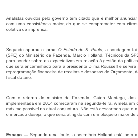
Analistas ouvidos pelo governo têm citado que é melhor anunciar
com uma consistência maior, do que se comprometer com cifras m
coletiva de imprensa.
Segundo apurou o jornal
O Estado de S. Paulo
, a sondagem foi 
(SPE) do Ministério da Fazenda, Márcio Holland. Técnicos da SPE 
para sondar sobre as expectativas em relação à gestão da política 
que será encaminhado para a presidente Dilma Rousseff e servirá 
reprogramação financeira de receitas e despesas do Orçamento, d
fiscal do ano.
Com o retorno do ministro da Fazenda, Guido Mantega, das fér
implementada em 2014 começaram na segunda-feira. A meta em dis
máximo possível na atual conjuntura. Não está descartado que o a
o mercado deseja, o que seria atingido com um bloqueio maior de
E
spaço —
Segundo uma fonte, o secretário Holland está bem a