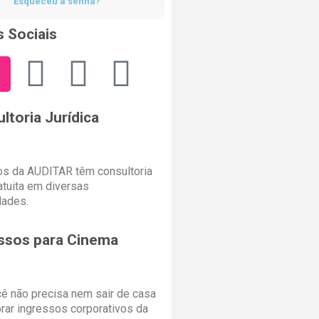
Esqueceu a senha?
 Sociais
ltoria Jurídica
s da AUDITAR têm consultoria
ratuita em diversas
dades.
ssos para Cinema
cê não precisa nem sair de casa
rar ingressos corporativos da