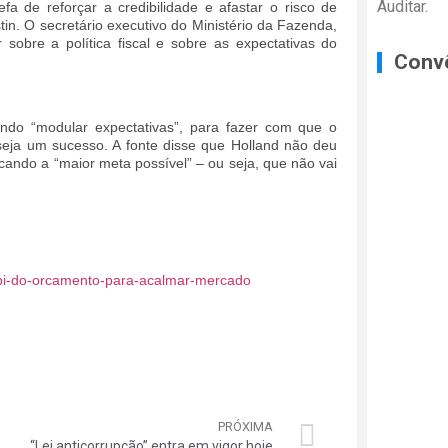
Auditar.
 de reforçar a credibilidade e afastar o risco de
in. O secretário executivo do Ministério da Fazenda,
obre a política fiscal e sobre as expectativas do
Conv
endo “modular expectativas”, para fazer com que o
eja um sucesso. A fonte disse que Holland não deu
ando a “maior meta possível” – ou seja, que não vai
30-bi-do-orcamento-para-acalmar-mercado
PRÓXIMA
“Lei anticorrupção” entra em vigor hoje