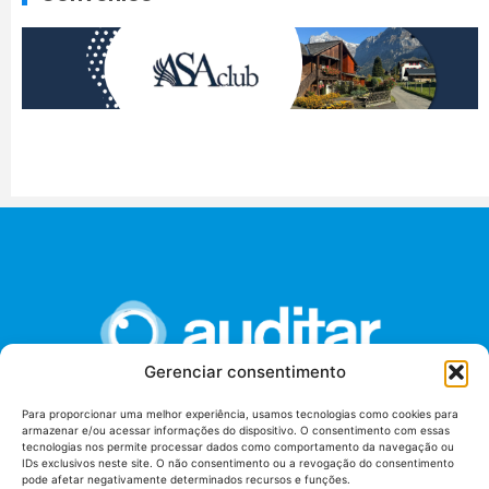
Gerenciar consentimento
Para proporcionar uma melhor experiência, usamos tecnologias como cookies para
armazenar e/ou acessar informações do dispositivo. O consentimento com essas
União dos Auditores Federais de Controle Externo -
tecnologias nos permite processar dados como comportamento da navegação ou
AUDITAR
IDs exclusivos neste site. O não consentimento ou a revogação do consentimento
pode afetar negativamente determinados recursos e funções.
Setor de Administração Federal Sul (SAF/Sul), Qd. 04, Lt. 01