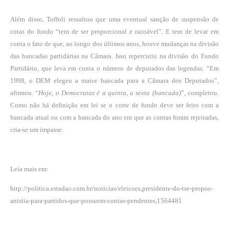
Além disso, Toffoli ressaltou que uma eventual sanção de suspensão de
cotas do fundo “tem de ser proporcional e razoável”. E tem de levar em
conta o fato de que, ao longo dos últimos anos, houve mudanças na divisão
das bancadas partidárias na Câmara. Isso repercutiu na divisão do Fundo
Partidário, que leva em conta o número de deputados das legendas. “Em
1998, o DEM elegeu a maior bancada para a Câmara dos Deputados”,
afirmou. “
Hoje, o Democratas é a quinta, a sexta (bancada)
”, completou.
Como não há definição em lei se o corte de fundo deve ser feito com a
bancada atual ou com a bancada do ano em que as contas foram rejeitadas,
cria-se um impasse.
Leia mais em:
http://politica.estadao.com.br/noticias/eleicoes,presidente-do-tse-propoe-
anistia-para-partidos-que-possuem-contas-pendentes,1564481