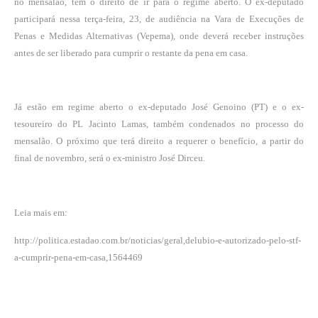
no mensalão, tem o direito de ir para o regime aberto. O ex-deputado
participará nessa terça-feira, 23, de audiência na Vara de Execuções de
Penas e Medidas Alternativas (Vepema), onde deverá receber instruções
antes de ser liberado para cumprir o restante da pena em casa.
Já estão em regime aberto o ex-deputado José Genoino (PT) e o ex-
tesoureiro do PL Jacinto Lamas, também condenados no processo do
mensalão. O próximo que terá direito a requerer o benefício, a partir do
final de novembro, será o ex-ministro José Dirceu.
Leia mais em:
http://politica.estadao.com.br/noticias/geral,delubio-e-autorizado-pelo-stf-
a-cumprir-pena-em-casa,1564469