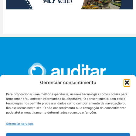
Gerenciar consentimento
Para proporcionar uma melhor experiência, usamos tecnologias como cookies para
armazenar e/ou acessar informações do dispositivo. O consentimento com essas
União dos Auditores Federais de Controle Externo -
tecnologias nos permite processar dados como comportamento da navegação ou
AUDITAR
IDs exclusivos neste site. O não consentimento ou a revogação do consentimento
pode afetar negativamente determinados recursos e funções.
Setor de Administração Federal Sul (SAF/Sul), Qd. 04, Lt. 01
Edifício Anexo II
Gerenciar serviços
Tribunal de Contas da União (TCU), Subsolo, Sala S04
Telefone: (61)3527-7292