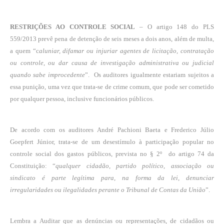
RESTRIÇÕES AO CONTROLE SOCIAL
– O artigo 148 do PLS
559/2013 prevê pena de detenção de seis meses a dois anos, além de multa,
a quem “c
aluniar, difamar ou injuriar agentes de licitação, contratação
ou controle, ou dar causa de investigação administrativa ou judicial
quando sabe improcedente
”.
Os auditores igualmente estariam sujeitos a
essa punição, uma vez que trata-se de crime comum, que pode ser cometido
por qualquer pessoa, inclusive funcionários públicos.
De acordo com os auditores André Pachioni Baeta e Frederico Júlio
Goepfert Júnior, trata-se de um desestímulo à participação popular no
controle social dos gastos públicos, prevista no § 2º do artigo 74 da
Constituição: “
qualquer cidadão, partido político, associação ou
sindicato é parte legítima para, na forma da lei, denunciar
irregularidades ou ilegalidades perante o Tribunal de Contas da União
”.
Lembra a Auditar que as denúncias ou representações, de cidadãos ou