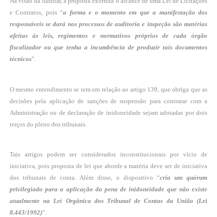
Na visão da Auditar, a proposta exorbita o alcance de uma Lei de Licitações
e Contratos, pois “
a forma e o momento em que a manifestação dos
responsáveis se dará nos processos de auditoria e inspeção são matérias
afeitas às leis, regimentos e normativos próprios de cada órgão
fiscalizador ou que tenha a incumbência de produzir tais documentos
técnicos
”.
O mesmo entendimento se tem em relação ao artigo 139, que obriga que as
decisões pela aplicação de sanções de suspensão para contratar com a
Administração ou de declaração de inidoneidade sejam adotadas por dois
terços do pleno dos tribunais.
Tais artigos podem ser considerados inconstitucionais por vício de
iniciativa, pois proposta de lei que aborde a matéria deve ser de iniciativa
dos tribunais de conta. Além disso, o dispositivo “
cria um quórum
privilegiado para a aplicação da pena de inidoneidade que não existe
atualmente na Lei Orgânica dos Tribunal de Contas da União (Lei
8.443/1992)
”.