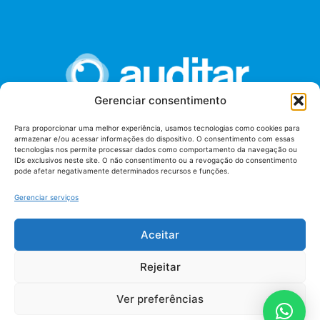
Gerenciar consentimento
Para proporcionar uma melhor experiência, usamos tecnologias como cookies para
armazenar e/ou acessar informações do dispositivo. O consentimento com essas
União dos Auditores Federais de Controle Externo -
tecnologias nos permite processar dados como comportamento da navegação ou
AUDITAR
IDs exclusivos neste site. O não consentimento ou a revogação do consentimento
pode afetar negativamente determinados recursos e funções.
Setor de Administração Federal Sul (SAF/Sul), Qd. 04, Lt. 01
Edifício Anexo II
Gerenciar serviços
Tribunal de Contas da União (TCU), Subsolo, Sala S04
Telefone: (61)3527-7292
Aceitar
Política de
Termos de uso
privacidade
Rejeitar
Ver preferências