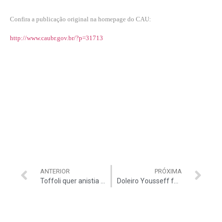
Confira a publicação original na homepage do CAU:
http://www.caubr.gov.br/?p=31713
ANTERIOR
PRÓXIMA
Toffoli quer anistia para contas de partidos
Doleiro Yousseff fará ‘delação premiada’