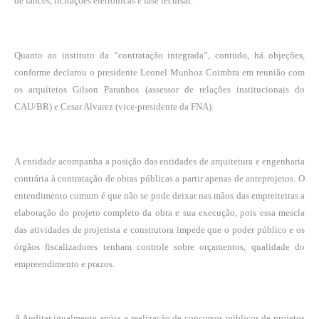
de lances, licitações eletrônicas e fase recursal.
Quanto ao instituto da “contratação integrada”, contudo, há objeções,
conforme declarou o presidente Leonel Munhoz Coimbra em reunião com
os arquitetos Gilson Paranhos (assessor de relações institucionais do
CAU/BR) e Cesar Alvarez (vice-presidente da FNA).
A entidade acompanha a posição das entidades de arquitetura e engenharia
contrária à contratação de obras públicas a partir apenas de anteprojetos. O
entendimento comum é que não se pode deixar nas mãos das empreiteiras a
elaboração do projeto completo da obra e sua execução, pois essa mescla
das atividades de projetista e construtora impede que o poder público e os
órgãos fiscalizadores tenham controle sobre orçamentos, qualidade do
empreendimento e prazos.
A Auditar igualmente apóia a realização de concursos públicos de projetos