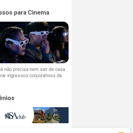
ssos para Cinema
cê não precisa nem sair de casa
rar ingressos corporativos da
ênios