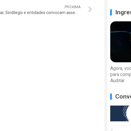
PRÓXIMA
Ingre
Auditar, Sindilegis e entidades convocam assembleia para discutir reforma da Previdência
Agora, vo
para comp
Auditar.
Conv