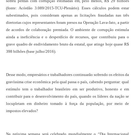
sofreu perdas com corrupção estimadas em, pelo menos, R$ 29 bilhões
(fonte: Acórdão 3.089/2015-TCU-Plenário). Esses cálculos podem estar
subestimados, pois consideram apenas as licitações fraudadas nas três
diretorias cujos representantes foram presos na Operação Lava-Jato, a partir
de acordos de colaboração premiada. O ambiente de corrupção estimula
ainda a ineficiência e o desperdício de recursos, que contribuiu para o
grave quadro de endividamento bruto da estatal, que atinge hoje quase R$
398 bilhões (base julho/2016).
Desse modo, empresários e trabalhadores continuarão sofrendo os efeitos da
gravíssima crise econômica pela qual passa o país, cabendo perguntar: qual
estímulo tem o trabalhador brasileiro em ser produtivo, honesto e em
contribuir para o desenvolvimento do país, quando os líderes da nação se
locupletam em dinheiro tomado à força da população, por meio de
impostos elevados?
Na próxima semana será celebrado mundialmente o “Dia Internacional