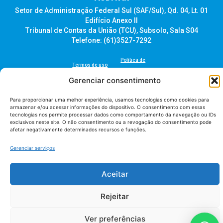
Setor de Administração Federal Sul (SAF/Sul), Qd. 04, Lt. 01
Edifício Anexo II
Tribunal de Contas da União (TCU), Subsolo, Sala S04
Telefone: (61)3527-7292
Política de
Termos de uso
privacidade
Gerenciar consentimento
Para proporcionar uma melhor experiência, usamos tecnologias como cookies para
armazenar e/ou acessar informações do dispositivo. O consentimento com essas
tecnologias nos permite processar dados como comportamento da navegação ou IDs
exclusivos neste site. O não consentimento ou a revogação do consentimento pode
AUDITAR todos os direitos reservados - 2026 |
Fábrica de Código
afetar negativamente determinados recursos e funções.
Gerenciar serviços
Aceitar
Rejeitar
Ver preferências