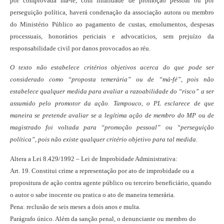
por comprovada má-fé, com finalidade de promoção pessoal ou por
perseguição política, haverá condenação da associação autora ou membro
do Ministério Público ao pagamento de custas, emolumentos, despesas
processuais, honorários periciais e advocatícios, sem prejuízo da
responsabilidade civil por danos provocados ao réu.
O texto não estabelece critérios objetivos acerca do que pode ser
considerado como “proposta temerária” ou de “má-fé”, pois não
estabelece qualquer medida para avaliar a razoabilidade do “risco” a ser
assumido pelo promotor da ação. Tampouco, o PL esclarece de que
maneira se pretende avaliar se a legítima ação de membro do MP ou de
magistrado foi voltada para “promoção pessoal” ou “perseguição
política”, pois não existe qualquer critério objetivo para tal medida.
Altera a Lei 8.429/1992 – Lei de Improbidade Administrativa:
Art. 19. Constitui crime a representação por ato de improbidade ou a
propositura de ação contra agente público ou terceiro beneficiário, quando
o autor o sabe inocente ou pratica o ato de maneira temerária.
Pena: reclusão de seis meses a dois anos e multa.
Parágrafo único. Além da sanção penal, o denunciante ou membro do