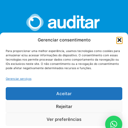
Gerenciar consentimento
União dos Auditores Federais de Controle Externo -
Para proporcionar uma melhor experiência, usamos tecnologias como cookies para
AUDITAR
armazenar e/ou acessar informações do dispositivo. O consentimento com essas
tecnologias nos permite processar dados como comportamento da navegação ou
Setor de Administração Federal Sul (SAF/Sul), Qd. 04, Lt. 01
IDs exclusivos neste site. O não consentimento ou a revogação do consentimento
Edifício Anexo II
pode afetar negativamente determinados recursos e funções.
Tribunal de Contas da União (TCU), Subsolo, Sala S04
Telefone: (61)3527-7292
Gerenciar serviços
Política de
Aceitar
Termos de uso
privacidade
Rejeitar
Ver preferências