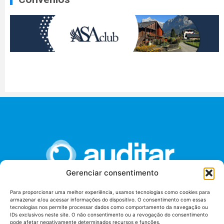
Gerenciar consentimento
Para proporcionar uma melhor experiência, usamos tecnologias como cookies para
armazenar e/ou acessar informações do dispositivo. O consentimento com essas
União dos Auditores Federais de Controle Externo -
tecnologias nos permite processar dados como comportamento da navegação ou
AUDITAR
IDs exclusivos neste site. O não consentimento ou a revogação do consentimento
pode afetar negativamente determinados recursos e funções.
Setor de Administração Federal Sul (SAF/Sul), Qd. 04, Lt. 01