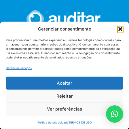
Gerenciar consentimento
Para proporcionar uma melhor experiência, usamos tecnologias como cookies para
armazenar e/ou acessar informações do dispositivo. O consentimento com essas
União dos Auditores Federais de Controle Externo -
tecnologias nos permite processar dados como comportamento da navegação ou
AUDITAR
IDs exclusivos neste site. O não consentimento ou a revogação do consentimento
pode afetar negativamente determinados recursos e funções.
Setor de Administração Federal Sul (SAF/Sul), Qd. 04, Lt. 01
Edifício Anexo II
Gerenciar serviços
Tribunal de Contas da União (TCU), Subsolo, Sala S04
Telefone: (61)3527-7292
Aceitar
Política de
Termos de uso
privacidade
Rejeitar
Ver preferências
Política de privacidade
TERMOS DE USO
AUDITAR todos os direitos reservados - 2026 |
Fábrica de Código