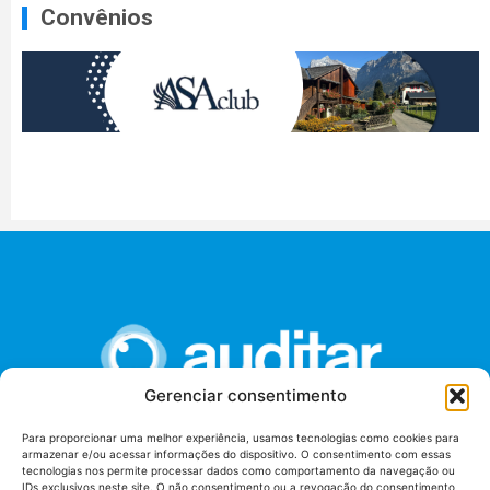
Convênios
Gerenciar consentimento
Para proporcionar uma melhor experiência, usamos tecnologias como cookies para
armazenar e/ou acessar informações do dispositivo. O consentimento com essas
União dos Auditores Federais de Controle Externo -
tecnologias nos permite processar dados como comportamento da navegação ou
AUDITAR
IDs exclusivos neste site. O não consentimento ou a revogação do consentimento