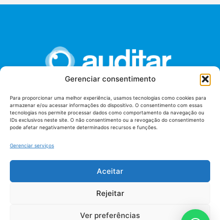
Gerenciar consentimento
Para proporcionar uma melhor experiência, usamos tecnologias como cookies para
armazenar e/ou acessar informações do dispositivo. O consentimento com essas
União dos Auditores Federais de Controle Externo -
tecnologias nos permite processar dados como comportamento da navegação ou
AUDITAR
IDs exclusivos neste site. O não consentimento ou a revogação do consentimento
pode afetar negativamente determinados recursos e funções.
Setor de Administração Federal Sul (SAF/Sul), Qd. 04, Lt. 01
Edifício Anexo II
Gerenciar serviços
Tribunal de Contas da União (TCU), Subsolo, Sala S04
Telefone: (61)3527-7292
Aceitar
Política de
Termos de uso
privacidade
Rejeitar
Ver preferências