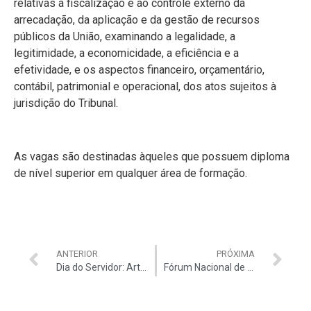
relativas à fiscalização e ao controle externo da
arrecadação, da aplicação e da gestão de recursos
públicos da União, examinando a legalidade, a
legitimidade, a economicidade, a eficiência e a
efetividade, e os aspectos financeiro, orçamentário,
contábil, patrimonial e operacional, dos atos sujeitos à
jurisdição do Tribunal.
As vagas são destinadas àqueles que possuem diploma
de nível superior em qualquer área de formação.
ANTERIOR
PRÓXIMA
Dia do Servidor: Artigo da Auditar contra a Reforma Administrativa é destaque no Congresso em Foco, Blog do Servidor e Jornal de Brasília
Fórum Nacional de Controle vai debater os desafios e oportunidades da educação no pós-pandemia