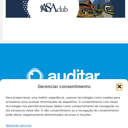
Gerenciar consentimento
Para proporcionar uma melhor experiência, usamos tecnologias como cookies para
armazenar e/ou acessar informações do dispositivo. O consentimento com essas
União dos Auditores Federais de Controle Externo -
tecnologias nos permite processar dados como comportamento da navegação ou
AUDITAR
IDs exclusivos neste site. O não consentimento ou a revogação do consentimento
pode afetar negativamente determinados recursos e funções.
Setor de Administração Federal Sul (SAF/Sul), Qd. 04, Lt. 01
Edifício Anexo II
Gerenciar serviços
Tribunal de Contas da União (TCU), Subsolo, Sala S04