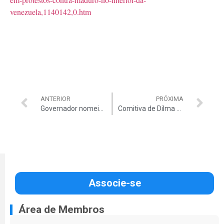
venezuela,1140142,0.htm
ANTERIOR
PRÓXIMA
Governador nomeia ex-cunhada para TCE-CE
Comitiva de Dilma paga diárias sem usar hotel
Associe-se
Área de Membros