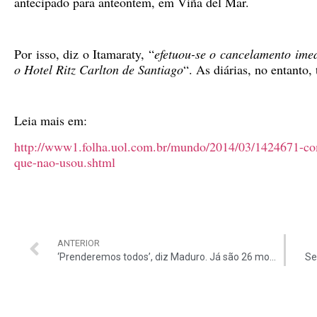
antecipado para anteontem, em Viña del Mar.
Por isso, diz o Itamaraty, “
efetuou-se o cancelamento imed
o Hotel Ritz Carlton de Santiago
“. As diárias, no entanto,
Leia mais em:
http://www1.folha.uol.com.br/mundo/2014/03/1424671-com
que-nao-usou.shtml
ANTERIOR
‘Prenderemos todos’, diz Maduro. Já são 26 mortes.
Se