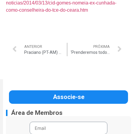
noticias/2014/03/13/cid-gomes-nomeia-ex-cunhada-
como-conselheira-do-tce-do-ceara.htm
ANTERIOR
PRÓXIMA
Praciano (PT-AM) quer CPI da Petrobrás
‘Prenderemos todos’, diz Maduro. Já são 26 mortes.
Associe-se
Área de Membros