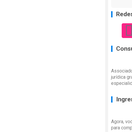
Redes
Consu
Associado
jurídica g
especiali
Ingre
Agora, vo
para comp