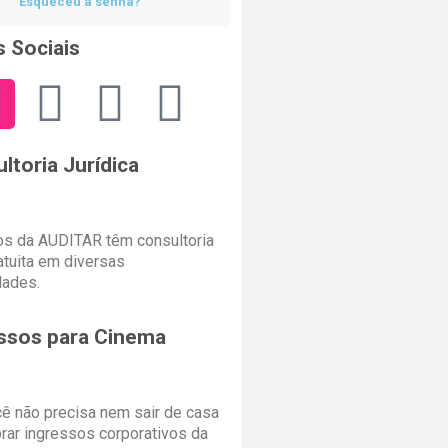
Esqueceu a senha?
 Sociais
ltoria Jurídica
s da AUDITAR têm consultoria
ratuita em diversas
dades.
ssos para Cinema
cê não precisa nem sair de casa
rar ingressos corporativos da