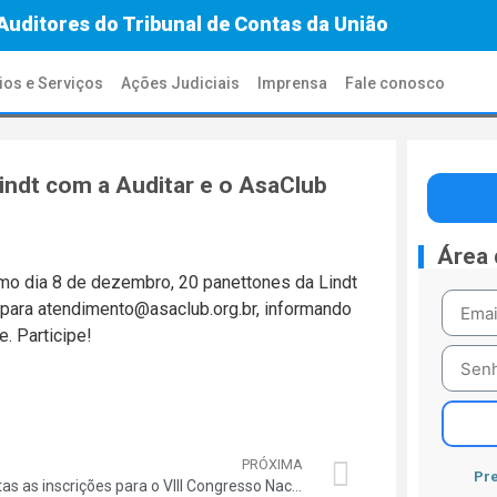
Auditores do Tribunal de Contas da União
ios e Serviços
Ações Judiciais
Imprensa
Fale conosco
Lindt com a Auditar e o AsaClub
Área
ximo dia 8 de dezembro, 20 panettones da Lindt
l para atendimento@asaclub.org.br, informando
. Participe!
PRÓXIMA
Pre
Abertas as inscrições para o VIII Congresso Nacional dos Auditores do TCU