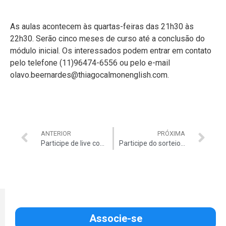
As aulas acontecem às quartas-feiras das 21h30 às
22h30. Serão cinco meses de curso até a conclusão do
módulo inicial. Os interessados podem entrar em contato
pelo telefone (11)96474-6556 ou pelo e-mail
olavo.beernardes@thiagocalmonenglish.com.
ANTERIOR
PRÓXIMA
Participe de live com a Thais Ridel sobre o registro da Ordem para os auditores e outros temas
Participe do sorteio de 20 panettones da Lindt com a Auditar e o AsaClub
Associe-se