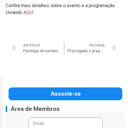
Confira mais detalhes sobre o evento e a programação
clicando
AQUI
.
ANTERIOR
PRÓXIMA
Participe do sorteio de 20 panettones da Lindt com a Auditar e o AsaClub
Prorrogado o prazo de inscrição para o VIII Congresso dos Auditores do TCU
Associe-se
Área de Membros