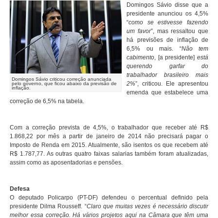
Domingos Sávio disse que a
presidente anunciou os 4,5%
“
como se estivesse fazendo
um favor
”, mas ressaltou que
há previsões de inflação de
6,5% ou mais. “
Não tem
cabimento
, [a presidente]
está
querendo garfar do
trabalhador brasileiro mais
Domingos Sávio criticou correção anunciada
2%
”, criticou. Ele apresentou
pelo governo, que ficou abaixo da previsão de
inflação.
emenda que estabelece uma
correção de 6,5% na tabela.
Com a correção prevista de 4,5%, o trabalhador que receber até R$
1.868,22 por mês a partir de janeiro de 2014 não precisará pagar o
Imposto de Renda em 2015. Atualmente, são isentos os que recebem até
R$ 1.787,77. As outras quatro faixas salarias também foram atualizadas,
assim como as aposentadorias e pensões.
Defesa
O deputado Policarpo (PT-DF) defendeu o percentual definido pela
presidente Dilma Rousseff. “
Claro que muitas vezes é necessário discutir
melhor essa correção. Há vários projetos aqui na Câmara que têm uma