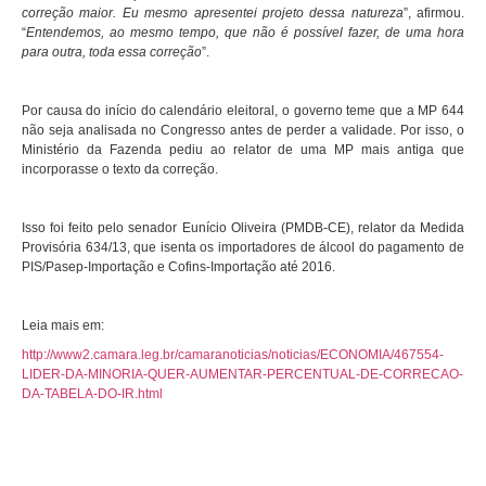
correção maior. Eu mesmo apresentei projeto dessa natureza
”, afirmou.
“
Entendemos, ao mesmo tempo, que não é possível fazer, de uma hora
para outra, toda essa correção
”.
Por causa do início do calendário eleitoral, o governo teme que a MP 644
não seja analisada no Congresso antes de perder a validade. Por isso, o
Ministério da Fazenda pediu ao relator de uma MP mais antiga que
incorporasse o texto da correção.
Isso foi feito pelo senador Eunício Oliveira (PMDB-CE), relator da Medida
Provisória
634/13, que isenta os importadores de álcool do pagamento de
PIS/Pasep-Importação e Cofins-Importação até 2016.
Leia mais em:
http://www2.camara.leg.br/camaranoticias/noticias/ECONOMIA/467554-
LIDER-DA-MINORIA-QUER-AUMENTAR-PERCENTUAL-DE-CORRECAO-
DA-TABELA-DO-IR.html