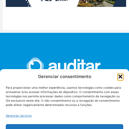
Gerenciar consentimento
Para proporcionar uma melhor experiência, usamos tecnologias como cookies para
armazenar e/ou acessar informações do dispositivo. O consentimento com essas
União dos Auditores Federais de Controle Externo -
tecnologias nos permite processar dados como comportamento da navegação ou
AUDITAR
IDs exclusivos neste site. O não consentimento ou a revogação do consentimento
pode afetar negativamente determinados recursos e funções.
Setor de Administração Federal Sul (SAF/Sul), Qd. 04, Lt. 01
Edifício Anexo II
Gerenciar serviços
Tribunal de Contas da União (TCU), Subsolo, Sala S04
Telefone: (61)3527-7292