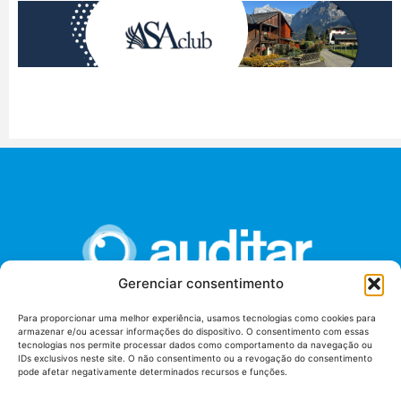
Gerenciar consentimento
Para proporcionar uma melhor experiência, usamos tecnologias como cookies para
armazenar e/ou acessar informações do dispositivo. O consentimento com essas
União dos Auditores Federais de Controle Externo -
tecnologias nos permite processar dados como comportamento da navegação ou
AUDITAR
IDs exclusivos neste site. O não consentimento ou a revogação do consentimento
pode afetar negativamente determinados recursos e funções.
Setor de Administração Federal Sul (SAF/Sul), Qd. 04, Lt. 01
Edifício Anexo II