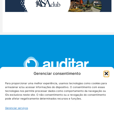
Gerenciar consentimento
Para proporcionar uma melhor experiência, usamos tecnologias como cookies para
armazenar e/ou acessar informações do dispositivo. O consentimento com essas
União dos Auditores Federais de Controle Externo -
tecnologias nos permite processar dados como comportamento da navegação ou
AUDITAR
IDs exclusivos neste site. O não consentimento ou a revogação do consentimento
pode afetar negativamente determinados recursos e funções.
Setor de Administração Federal Sul (SAF/Sul), Qd. 04, Lt. 01
Edifício Anexo II
Gerenciar serviços
Tribunal de Contas da União (TCU), Subsolo, Sala S04