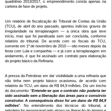
quadriênio 2013/2017, o empreendimento consta apenas na
carteira de fase de projeto.
Um relatório de fiscalização do Tribunal de Contas da União
(TCU), de abril do ano passado, apontou indícios graves de
irregularidade na terraplanagem — a única obra que teve
início, mas que foi paralisada sem ser concluída, conforme
relatório do tribunal. De acordo com os fiscais do TCU,
somente em 1º de novembro de 2010 — oito meses depois da
festa com Lula e companhia — e já com a terraplanagem em
andamento, é que foi assinado um contrato para elaboração
do projeto básico da Refinaria.
A pressa da Petrobras em dar visibilidade a uma refinaria que
não tinha nem projeto básico ocasionou, de acordo com
relatório do TCU, um dano de R$ 84,9 milhões. Diz um trecho
do documento: “
Entende-se que o contrato não poderia ter
sido assinado sem a liberação das áreas para o consórcio
construtor. A consequência disso foi um dano de R$ 84,9
milhões
”. No entendimento dos técnicos do tribunal, a
petroleira foi responsável pelo atraso na liberação do terreno e