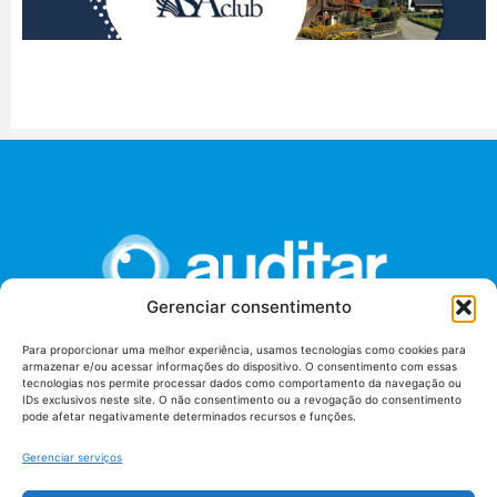
Gerenciar consentimento
Para proporcionar uma melhor experiência, usamos tecnologias como cookies para
armazenar e/ou acessar informações do dispositivo. O consentimento com essas
União dos Auditores Federais de Controle Externo -
tecnologias nos permite processar dados como comportamento da navegação ou
AUDITAR
IDs exclusivos neste site. O não consentimento ou a revogação do consentimento
pode afetar negativamente determinados recursos e funções.
Setor de Administração Federal Sul (SAF/Sul), Qd. 04, Lt. 01
Edifício Anexo II
Gerenciar serviços
Tribunal de Contas da União (TCU), Subsolo, Sala S04
Telefone: (61)3527-7292