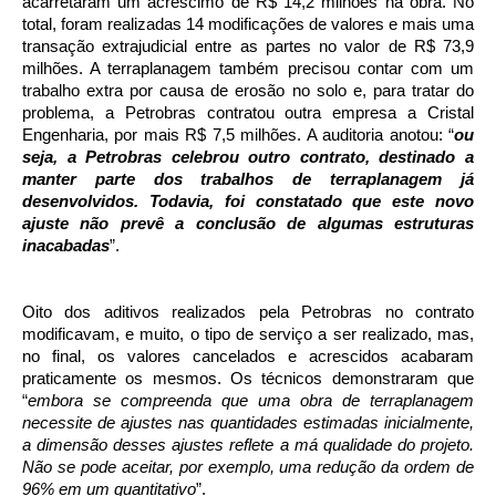
acarretaram um acréscimo de R$ 14,2 milhões na obra. No
total, foram realizadas 14 modificações de valores e mais uma
transação extrajudicial entre as partes no valor de R$ 73,9
milhões. A terraplanagem também precisou contar com um
trabalho extra por causa de erosão no solo e, para tratar do
problema, a Petrobras contratou outra empresa a Cristal
Engenharia, por mais R$ 7,5 milhões. A auditoria anotou: “
ou
seja, a Petrobras celebrou outro contrato, destinado a
manter parte dos trabalhos de terraplanagem já
desenvolvidos. Todavia, foi constatado que este novo
ajuste não prevê a conclusão de algumas estruturas
inacabadas
”.
Oito dos aditivos realizados pela Petrobras no contrato
modificavam, e muito, o tipo de serviço a ser realizado, mas,
no final, os valores cancelados e acrescidos acabaram
praticamente os mesmos. Os técnicos demonstraram que
“
embora se compreenda que uma obra de terraplanagem
necessite de ajustes nas quantidades estimadas inicialmente,
a dimensão desses ajustes reflete a má qualidade do projeto.
Não se pode aceitar, por exemplo, uma redução da ordem de
96% em um quantitativo
”.