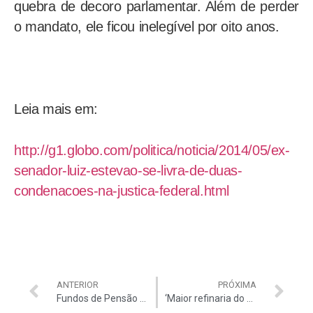
quebra de decoro parlamentar. Além de perder
o mandato, ele ficou inelegível por oito anos.
Leia mais em:
http://g1.globo.com/politica/noticia/2014/05/ex-
senador-luiz-estevao-se-livra-de-duas-
condenacoes-na-justica-federal.html
ANTERIOR
PRÓXIMA
Fundos de Pensão têm déficit recorde: R$ 22 bi
‘Maior refinaria do Brasil’ custou R$ 1,6 bi, mas não existe