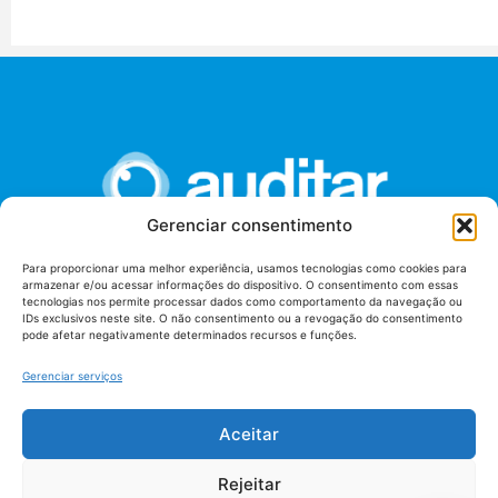
Gerenciar consentimento
Para proporcionar uma melhor experiência, usamos tecnologias como cookies para
armazenar e/ou acessar informações do dispositivo. O consentimento com essas
União dos Auditores Federais de Controle Externo -
tecnologias nos permite processar dados como comportamento da navegação ou
AUDITAR
IDs exclusivos neste site. O não consentimento ou a revogação do consentimento
pode afetar negativamente determinados recursos e funções.
Setor de Administração Federal Sul (SAF/Sul), Qd. 04, Lt. 01
Edifício Anexo II
Gerenciar serviços
Tribunal de Contas da União (TCU), Subsolo, Sala S04
Telefone: (61)3527-7292
Aceitar
Política de
Termos de uso
privacidade
Rejeitar