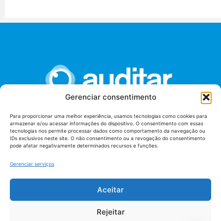
Gerenciar consentimento
Para proporcionar uma melhor experiência, usamos tecnologias como cookies para
armazenar e/ou acessar informações do dispositivo. O consentimento com essas
União dos Auditores Federais de Controle Externo -
tecnologias nos permite processar dados como comportamento da navegação ou
AUDITAR
IDs exclusivos neste site. O não consentimento ou a revogação do consentimento
pode afetar negativamente determinados recursos e funções.
Setor de Administração Federal Sul (SAF/Sul), Qd. 04, Lt. 01
Edifício Anexo II
Gerenciar serviços
Tribunal de Contas da União (TCU), Subsolo, Sala S04
Telefone: (61)3527-7292
Aceitar
Política de
Termos de uso
privacidade
Rejeitar