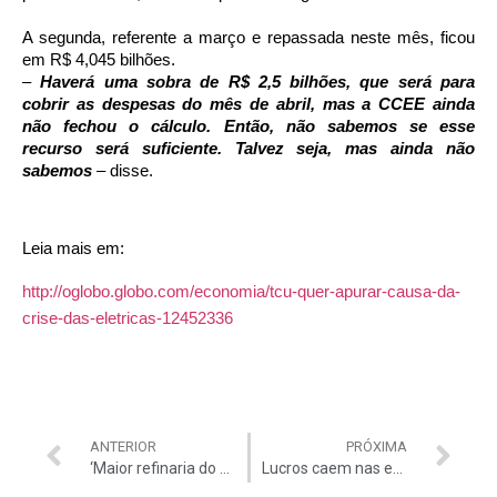
A segunda, referente a março e repassada neste mês, ficou
em R$ 4,045 bilhões.
–
Haverá uma sobra de R$ 2,5 bilhões, que será para
cobrir as despesas do mês de abril, mas a CCEE ainda
não fechou o cálculo. Então, não sabemos se esse
recurso será suficiente. Talvez seja, mas ainda não
sabemos
– disse.
Leia mais em:
http://oglobo.globo.com/economia/tcu-quer-apurar-causa-da-
crise-das-eletricas-12452336
ANTERIOR
PRÓXIMA
‘Maior refinaria do Brasil’ custou R$ 1,6 bi, mas não existe
Lucros caem nas estatais, mas custo de jetons aumenta