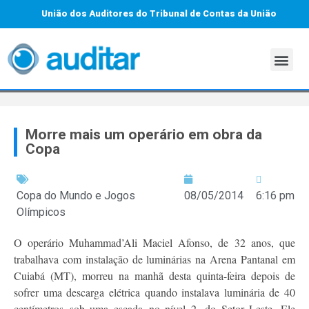
União dos Auditores do Tribunal de Contas da União
Morre mais um operário em obra da
Copa
Copa do Mundo e Jogos
08/05/2014
6:16 pm
Olímpicos
O operário Muhammad’Ali Maciel Afonso, de 32 anos, que
trabalhava com instalação de luminárias na
Arena Pantanal
em
Cuiabá (MT), morreu na manhã desta quinta-feira depois de
sofrer uma descarga elétrica quando instalava luminária de 40
centímetros sob uma escada no nível 2, do Setor Leste. Ele