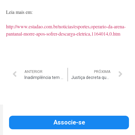
Leia mais em:
http://www.estadao.com.br/noticias/esportes,operario-da-arena-
pantanal-morre-apos-sofrer-descarga-eletrica,1164014,0.htm
ANTERIOR
PRÓXIMA
Inadimplência tem alta recorde no Brasil
Justiça decreta quebra de sigilo da Petrobras
Associe-se