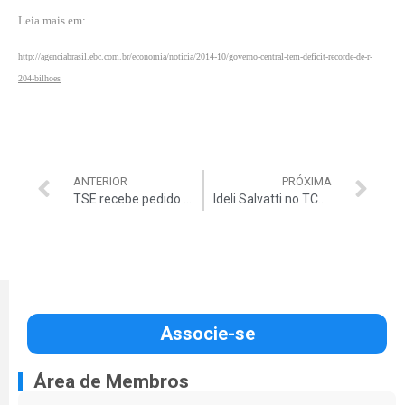
Leia mais em:
http://agenciabrasil.ebc.com.br/economia/noticia/2014-10/governo-central-tem-deficit-recorde-de-r-
204-bilhoes
ANTERIOR
PRÓXIMA
TSE recebe pedido de ‘auditoria especial’
Ideli Salvatti no TCU?
Associe-se
Área de Membros