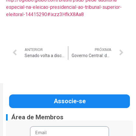
especial-na-eleicao-presidencial-ao-tribunal-superior-
eleitoral-14415290#ixzz3HfkX8Aa8
ANTERIOR
PRÓXIMA
Senado volta a discutir ‘contratação integrada’
Governo Central: déficit de R$ 20,4 bi
Associe-se
Área de Membros