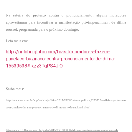
Na esteira do protesto contra o pronunciamento, alguns moradores
aproveitaram para incentivar a manifestação pró-impeachment de dilma
roussef, programada para o próximo domingo.
Leia mais em:
http://oglobo.globo.com/brasil/moradores-fazem-
panelaco-buzinaco-contra-pronunciamento-de-dilma-
15539538#ixzz3TqPS4JiO
Saiba mais:
http://www.em.com.br/app/noticia/politica/2015/03/08/interna_politica,625372/brasileiros-protestam-
com-panelaco-durante-pronunciamento-de-dilma-em-rede-nacional.shtml
http://www1.folha.uol.com.br/poder/2015/03/1600050-dilma-e-vaiada-nas-ruas-de-ao-menos-4-