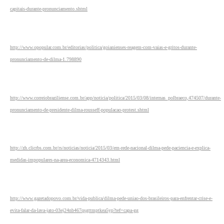
capitais-durante-pronunciamento.shtml
http://www.opopular.com.br/editorias/politica/goianienses-reagem-com-vaias-e-gritos-durante-
pronunciamento-de-dilma-1.798890
http://www.correiobraziliense.com.br/app/noticia/politica/2015/03/08/internas_polbraeco,474507/durante-
pronunciamento-de-presidente-dilma-rousseff-populacao-protest.shtml
http://zh.clicrbs.com.br/rs/noticias/noticia/2015/03/em-rede-nacional-dilma-pede-paciencia-e-explica-
medidas-impopulares-na-area-economica-4714343.html
http://www.gazetadopovo.com.br/vida-publica/dilma-pede-uniao-dos-brasileiros-para-enfrentar-crise-e-
evita-falar-da-lava-jato-03ej24nb467qsgttmptkea5yp?ref=capa-gg