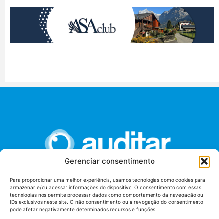
Gerenciar consentimento
Para proporcionar uma melhor experiência, usamos tecnologias como cookies para
armazenar e/ou acessar informações do dispositivo. O consentimento com essas
União dos Auditores Federais de Controle Externo -
tecnologias nos permite processar dados como comportamento da navegação ou
AUDITAR
IDs exclusivos neste site. O não consentimento ou a revogação do consentimento
pode afetar negativamente determinados recursos e funções.
Setor de Administração Federal Sul (SAF/Sul), Qd. 04, Lt. 01