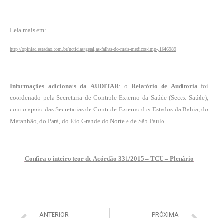
Leia mais em:
http://opiniao.estadao.com.br/noticias/geral,as-falhas-do-mais-medicos-imp-,1646989
Informações adicionais da
AUDITAR
: o
Relatório de Auditoria
foi
coordenado pela Secretaria de Controle Externo da Saúde (Secex Saúde),
com o apoio das Secretarias de Controle Externo dos Estados da Bahia, do
Maranhão, do Pará, do Rio Grande do Norte e de São Paulo.
Confira o inteiro teor do Acórdão 331/2015 – TCU – Plenário
ANTERIOR
PRÓXIMA