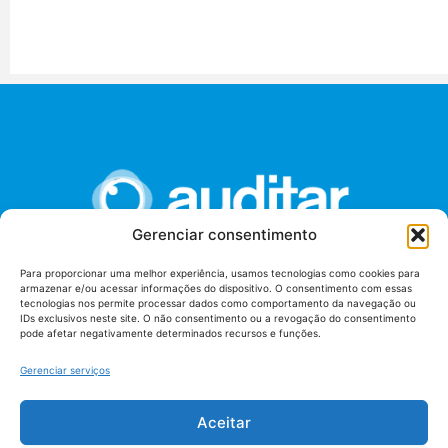
Gerenciar consentimento
Para proporcionar uma melhor experiência, usamos tecnologias como cookies para
armazenar e/ou acessar informações do dispositivo. O consentimento com essas
União dos Auditores Federais de Controle Externo -
tecnologias nos permite processar dados como comportamento da navegação ou
AUDITAR
IDs exclusivos neste site. O não consentimento ou a revogação do consentimento
pode afetar negativamente determinados recursos e funções.
Setor de Administração Federal Sul (SAF/Sul), Qd. 04, Lt. 01
Edifício Anexo II
Gerenciar serviços
Tribunal de Contas da União (TCU), Subsolo, Sala S04
Telefone: (61)3527-7292
Aceitar
Política de
Termos de uso