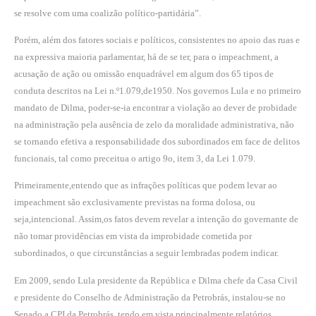
se resolve com uma coalizão político-partidária”.
Porém, além dos fatores sociais e políticos, consistentes no apoio das ruas e
na expressiva maioria parlamentar, há de se ter, para o impeachment, a
acusação de ação ou omissão enquadrável em algum dos 65 tipos de
conduta descritos na Lei n.º1.079,de1950. Nos governos Lula e no primeiro
mandato de Dilma, poder-se-ia encontrar a violação ao dever de probidade
na administração pela ausência de zelo da moralidade administrativa, não
se tornando efetiva a responsabilidade dos subordinados em face de delitos
funcionais, tal como preceitua o artigo 9o, item 3, da Lei 1.079.
Primeiramente,entendo que as infrações políticas que podem levar ao
impeachment são exclusivamente previstas na forma dolosa, ou
seja,intencional. Assim,os fatos devem revelar a intenção do governante de
não tomar providências em vista da improbidade cometida por
subordinados, o que circunstâncias a seguir lembradas podem indicar.
Em 2009, sendo Lula presidente da República e Dilma chefe da Casa Civil
e presidente do Conselho de Administração da Petrobrás, instalou-se no
Senado a CPI da Petrobrás, tendo em vista,principalmente,relatórios