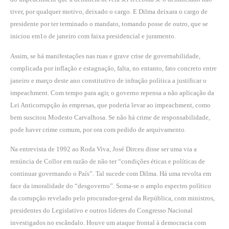
tiver, por qualquer motivo, deixado o cargo. E Dilma deixara o cargo de
presidente por ter terminado o mandato, tomando posse de outro, que se
iniciou em1o de janeiro com faixa presidencial e juramento.
Assim, se há manifestações nas ruas e grave crise de governabilidade,
complicada por inflação e estagnação, falta, no entanto, fato concreto entre
janeiro e março deste ano constitutivo de infração política a justificar o
impeachment. Com tempo para agir, o governo repensa a não aplicação da
Lei Anticorrupção às empresas, que poderia levar ao impeachment, como
bem suscitou Modesto Carvalhosa. Se não há crime de responsabilidade,
pode haver crime comum, por ora com pedido de arquivamento.
Na entrevista de 1992 ao Roda Viva, José Dirceu disse ser uma via a
renúncia de Collor em razão de não ter “condições éticas e políticas de
continuar governando o País”. Tal sucede com Dilma. Há uma revolta em
face da imoralidade do “desgoverno”. Soma-se o amplo espectro político
da corrupção revelado pelo procurador-geral da República, com ministros,
presidentes do Legislativo e outros líderes do Congresso Nacional
investigados no escândalo. Houve um ataque frontal à democracia com