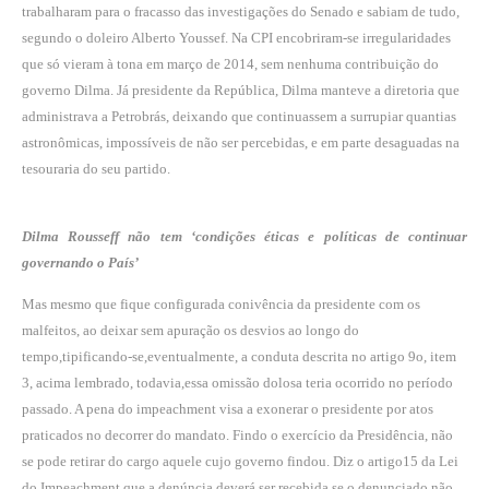
trabalharam para o fracasso das investigações do Senado e sabiam de tudo,
segundo o doleiro Alberto Youssef. Na CPI encobriram-se irregularidades
que só vieram à tona em março de 2014, sem nenhuma contribuição do
governo Dilma. Já presidente da República, Dilma manteve a diretoria que
administrava a Petrobrás, deixando que continuassem a surrupiar quantias
astronômicas, impossíveis de não ser percebidas, e em parte desaguadas na
tesouraria do seu partido.
Dilma Rousseff não tem ‘condições éticas e políticas de continuar
governando o País’
Mas mesmo que fique configurada conivência da presidente com os
malfeitos, ao deixar sem apuração os desvios ao longo do
tempo,tipificando-se,eventualmente, a conduta descrita no artigo 9o, item
3, acima lembrado, todavia,essa omissão dolosa teria ocorrido no período
passado. A pena do impeachment visa a exonerar o presidente por atos
praticados no decorrer do mandato. Findo o exercício da Presidência, não
se pode retirar do cargo aquele cujo governo findou. Diz o artigo15 da Lei
do Impeachment que a denúncia deverá ser recebida se o denunciado não