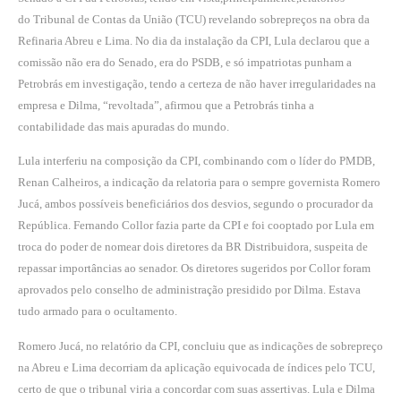
do Tribunal de Contas da União (TCU) revelando sobrepreços na obra da
Refinaria Abreu e Lima. No dia da instalação da CPI, Lula declarou que a
comissão não era do Senado, era do PSDB, e só impatriotas punham a
Petrobrás em investigação, tendo a certeza de não haver irregularidades na
empresa e Dilma, “revoltada”, afirmou que a Petrobrás tinha a
contabilidade das mais apuradas do mundo.
Lula interferiu na composição da CPI, combinando com o líder do PMDB,
Renan Calheiros, a indicação da relatoria para o sempre governista Romero
Jucá, ambos possíveis beneficiários dos desvios, segundo o procurador da
República. Fernando Collor fazia parte da CPI e foi cooptado por Lula em
troca do poder de nomear dois diretores da BR Distribuidora, suspeita de
repassar importâncias ao senador. Os diretores sugeridos por Collor foram
aprovados pelo conselho de administração presidido por Dilma. Estava
tudo armado para o ocultamento.
Romero Jucá, no relatório da CPI, concluiu que as indicações de sobrepreço
na Abreu e Lima decorriam da aplicação equivocada de índices pelo TCU,
certo de que o tribunal viria a concordar com suas assertivas. Lula e Dilma