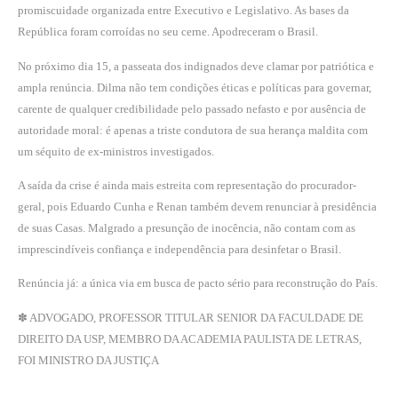
promiscuidade organizada entre Executivo e Legislativo. As bases da
República foram corroídas no seu cerne. Apodreceram o Brasil.
No próximo dia 15, a passeata dos indignados deve clamar por patriótica e
ampla renúncia. Dilma não tem condições éticas e políticas para governar,
carente de qualquer credibilidade pelo passado nefasto e por ausência de
autoridade moral: é apenas a triste condutora de sua herança maldita com
um séquito de ex-ministros investigados.
A saída da crise é ainda mais estreita com representação do procurador-
geral, pois Eduardo Cunha e Renan também devem renunciar à presidência
de suas Casas. Malgrado a presunção de inocência, não contam com as
imprescindíveis confiança e independência para desinfetar o Brasil.
Renúncia já: a única via em busca de pacto sério para reconstrução do País.
✽ ADVOGADO, PROFESSOR TITULAR SENIOR DA FACULDADE DE
DIREITO DA USP, MEMBRO DA ACADEMIA PAULISTA DE LETRAS,
FOI MINISTRO DA JUSTIÇA