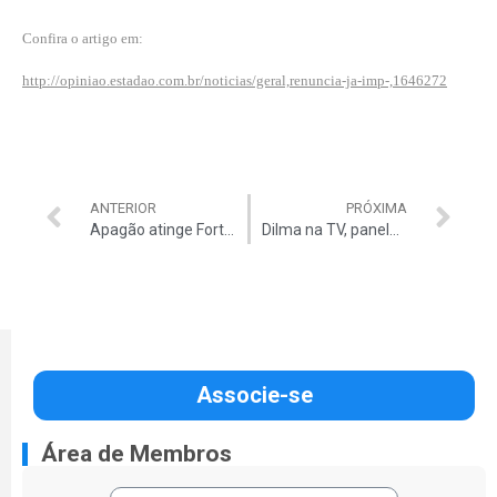
Confira o artigo em:
http://opiniao.estadao.com.br/noticias/geral,renuncia-ja-imp-,1646272
ANTERIOR
PRÓXIMA
Apagão atinge Fortaleza e norte do Ceará
Dilma na TV, panelaço e buzinaço nas ruas
Associe-se
Área de Membros