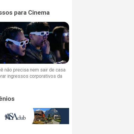
ssos para Cinema
cê não precisa nem sair de casa
rar ingressos corporativos da
ênios