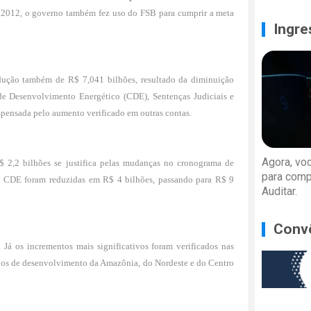
 2012, o governo também fez uso do FSB para cumprir a meta
Ingre
edução também de R$ 7,041 bilhões, resultado da diminuição
 de Desenvolvimento Energético (CDE), Sentenças Judiciais e
mpensada pelo aumento verificado em outras contas.
Agora, vo
$ 2,2 bilhões se justifica pelas mudanças no cronograma de
para comp
 a CDE foram reduzidas em R$ 4 bilhões, passando para R$ 9
Auditar.
Conv
Já os incrementos mais significativos foram verificados nas
dos de desenvolvimento da Amazônia, do Nordeste e do Centro