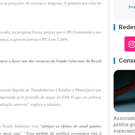
 as projeções de receitas e despesas. A primeira previsão do
Pre
Redes
rcado, na pesquisa Focus, projeta que o IPCA terminará o ano
março, o governo previa o IPCA em 5,30%.
Consu
ltará a fazer uso dos recursos do Fundo Soberano do Brasil
receita líquida de Transferências a Estados e Municípios que
mpensada pela previsão de saque do FSB. O que, na prática,
aliação anterior
“, explica o relatório.
Associado
jurídica g
do Fundo Soberano visa “
mitigar os efeitos do atual quadro
especiali
o nesse ano
“. “
Essa medida de política econômica visa à