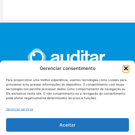
Gerenciar consentimento
Para proporcionar uma melhor experiência, usamos tecnologias como cookies para
armazenar e/ou acessar informações do dispositivo. O consentimento com essas
União dos Auditores Federais de Controle Externo -
tecnologias nos permite processar dados como comportamento da navegação ou
AUDITAR
IDs exclusivos neste site. O não consentimento ou a revogação do consentimento
pode afetar negativamente determinados recursos e funções.
Setor de Administração Federal Sul (SAF/Sul), Qd. 04, Lt. 01
Edifício Anexo II
Gerenciar serviços
Tribunal de Contas da União (TCU), Subsolo, Sala S04
Telefone: (61)3527-7292
Aceitar
Política de
Termos de uso
privacidade