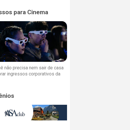
ssos para Cinema
cê não precisa nem sair de casa
rar ingressos corporativos da
ênios