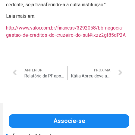
cedente, seja transferindo-a à outra instituição.”
Leia mais em:
http://www.valor.com.br/financas/3292058/bb-negocia-
gestao-de-creditos-do-cruzeiro-do-sul#ixzz2gf85dP2A
ANTERIOR
PRÓXIMA
Relatório da PF aponta patrimônio de padre acusado de desvio de verbas
Kátia Abreu deve anunciar ida para o PMDB
Associe-se