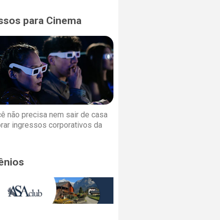
ssos para Cinema
cê não precisa nem sair de casa
rar ingressos corporativos da
ênios