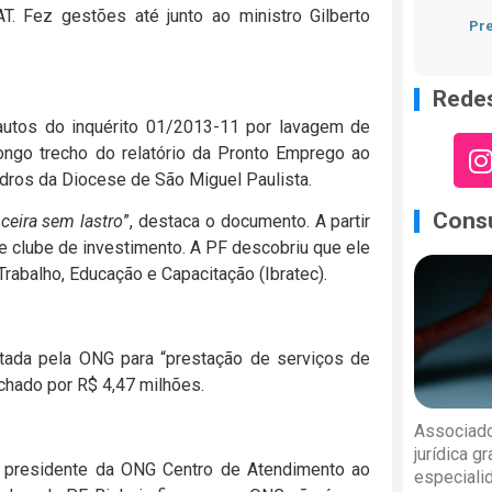
. Fez gestões até junto ao ministro Gilberto
Pre
Redes
autos do inquérito 01/2013-11 por lavagem de
longo trecho do relatório da Pronto Emprego ao
adros da Diocese de São Miguel Paulista.
Consu
ceira sem lastro
”, destaca o documento. A partir
 e clube de investimento. A PF descobriu que ele
Trabalho, Educação e Capacitação (Ibratec).
atada pela ONG para “prestação de serviços de
echado por R$ 4,47 milhões.
Associado
jurídica g
a, presidente da ONG Centro de Atendimento ao
especiali