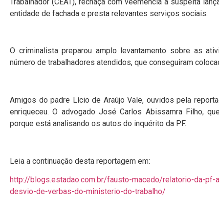
Trabalhador (CEAT), rechaça com veemência a suspeita lanç
entidade de fachada e presta relevantes serviços sociais.
O criminalista preparou amplo levantamento sobre as at
número de trabalhadores atendidos, que conseguiram colocaç
Amigos do padre Lício de Araújo Vale, ouvidos pela report
enriqueceu. O advogado José Carlos Abissamra Filho, que
porque está analisando os autos do inquérito da PF.
Leia a continuação desta reportagem em:
http://blogs.estadao.com.br/fausto-macedo/relatorio-da-pf
desvio-de-verbas-do-ministerio-do-trabalho/