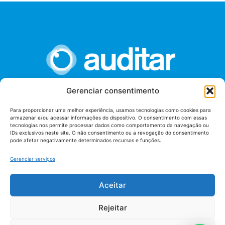
Gerenciar consentimento
União dos Auditores Federais de Controle Externo -
Para proporcionar uma melhor experiência, usamos tecnologias como cookies para
AUDITAR
armazenar e/ou acessar informações do dispositivo. O consentimento com essas
tecnologias nos permite processar dados como comportamento da navegação ou
Setor de Administração Federal Sul (SAF/Sul), Qd. 04, Lt. 01
IDs exclusivos neste site. O não consentimento ou a revogação do consentimento
Edifício Anexo II
pode afetar negativamente determinados recursos e funções.
Tribunal de Contas da União (TCU), Subsolo, Sala S04
Telefone: (61)3527-7292
Gerenciar serviços
Política de
Aceitar
Termos de uso
privacidade
Rejeitar