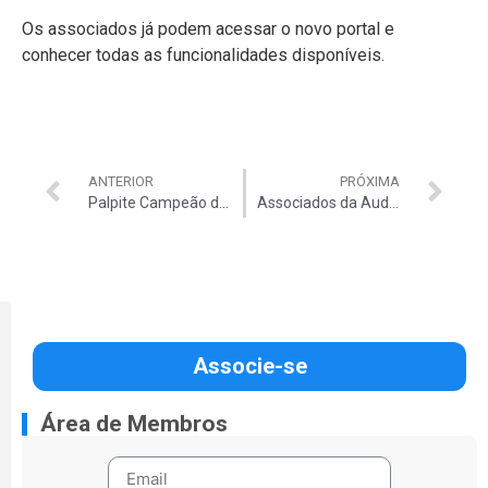
Os associados já podem acessar o novo portal e
conhecer todas as funcionalidades disponíveis.
ANTERIOR
PRÓXIMA
Palpite Campeão do Clubs vai premiar associados da Auditar durante a Copa do Mundo 2026
Associados da Auditar têm oportunidade de visitar a exposição “Festa de Luz” no Centro Cultural TCU
Associe-se
Área de Membros