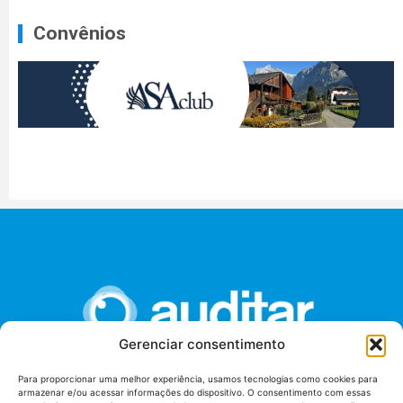
Convênios
Gerenciar consentimento
Para proporcionar uma melhor experiência, usamos tecnologias como cookies para
armazenar e/ou acessar informações do dispositivo. O consentimento com essas
União dos Auditores Federais de Controle Externo -