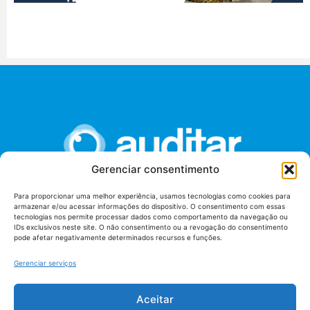
Gerenciar consentimento
Para proporcionar uma melhor experiência, usamos tecnologias como cookies para
armazenar e/ou acessar informações do dispositivo. O consentimento com essas
União dos Auditores Federais de Controle Externo -
tecnologias nos permite processar dados como comportamento da navegação ou
AUDITAR
IDs exclusivos neste site. O não consentimento ou a revogação do consentimento
pode afetar negativamente determinados recursos e funções.
Setor de Administração Federal Sul (SAF/Sul), Qd. 04, Lt. 01
Edifício Anexo II
Gerenciar serviços
Tribunal de Contas da União (TCU), Subsolo, Sala S04
Telefone: (61)3527-7292
Aceitar
Política de