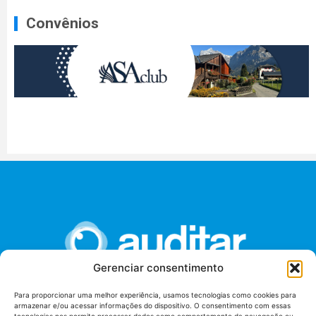
Convênios
Gerenciar consentimento
Para proporcionar uma melhor experiência, usamos tecnologias como cookies para
armazenar e/ou acessar informações do dispositivo. O consentimento com essas
União dos Auditores Federais de Controle Externo -