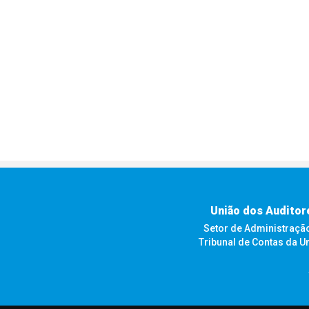
União dos Auditor
Setor de Administração F
Tribunal de Contas da U