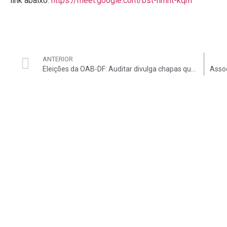
link abaixo:
https://meet.google.com/bst-hmht-kqm
ANTERIOR
Eleições da OAB-DF: Auditar divulga chapas que assumem compromisso com a inscrição dos auditores na Ordem