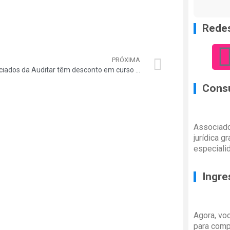
Redes
PRÓXIMA
Associados da Auditar têm desconto em curso de inglês jurídico
Consu
Associado
jurídica g
especiali
Ingre
Agora, vo
para comp