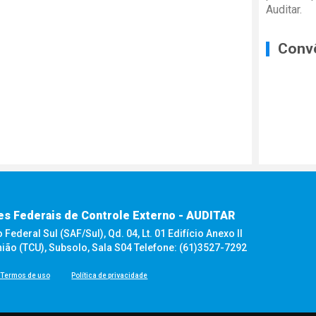
Auditar.
Conv
es Federais de Controle Externo - AUDITAR
ederal Sul (SAF/Sul), Qd. 04, Lt. 01 Edifício Anexo II
nião (TCU), Subsolo, Sala S04 Telefone: (61)3527-7292
Termos de uso
Política de privacidade