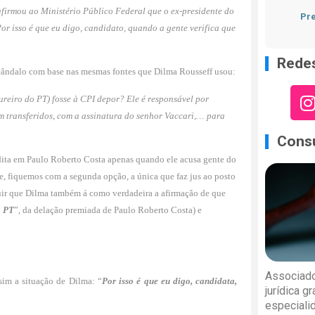
afirmou ao Ministério Público Federal que o ex-presidente do
Pre
 isso é que eu digo, candidato, quando a gente verifica que
Redes
cândalo com base nas mesmas fontes que Dilma Rousseff usou:
­reiro do PT) fosse à CPI depor? Ele é res­ponsável por
 transferidos, com a assinatu­ra do senhor Vaccari,… para
Consu
edita em Paulo Roberto Costa apenas quando ele acusa gente do
te, fiquemos com a segunda opção, a única que faz jus ao posto
ir que Dilma também á como ver­dadeira a afirmação de que
o PT
”, da delação premiada de Paulo Roberto Costa) e
Associado
sim a situação de Dilma: “
Por isso é que eu di­go, candidata,
jurídica g
especiali