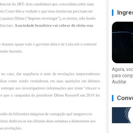
sidencial do SBT: dois candidatos que concordam sobre uma
Ingre
to Costa fala a verdade e que suas denúncias precisam ser
”) quanto Dilma (“Importa investi­gar”), se eleitos, irão fundo
idenciais.
A sociedade brasileira vai cobrar do eleito essa
e durante quase todo o governo dela e de Lula sob o controle
 estão fazendo.
Agora, vo
o caso, dar se­quência à serie de revelações surpreen­dentes
para comp
i­liza como sendo verdadeiras em suas apa­rições em debates
Auditar.
entregar aos investiga­dores informações que iriam “
chocar o
ades que a campanha da presidente Dilma Rousseff em 2010 foi
Conv
gestão da bilionária máquina de corrupção qué sangrava os
doleiro dedi­cou-se nas últimas duas semanas a de­monstrar aos
as revelações.