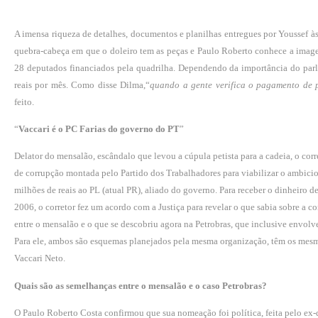
A imensa riqueza de detalhes, documentos e planilhas entregues por Youssef à
quebra-cabeça em que o doleiro tem as peças e Paulo Roberto conhece a imagem
28 deputados financiados pela quadrilha. Dependendo da importância do par
reais por mês. Como disse Dilma,“
quando a gente verifica o pagamento de 
feito.
“
Vaccari é o PC Farias do governo do PT
”
Delator do mensalão, escândalo que levou a cúpula petista para a cadeia, o c
de corrupção montada pelo Partido dos Trabalhadores para viabilizar o ambici
milhões de reais ao PL (atual PR), aliado do governo. Para receber o dinheiro de
2006, o corretor fez um acordo com a Justiça para revelar o que sabia sobre a 
entre o mensalão e o que se descobriu agora na Petrobras, que inclusive envo
Para ele, ambos são esquemas planejados pela mesma organização, têm os mesm
Vaccari Neto.
Quais são as semelhanças entre o mensalão e o caso Petrobras?
O Paulo Roberto Costa confirmou que sua nomeação foi política, feita pelo ex