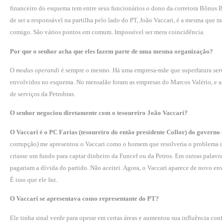
financeiro do esquema tem entre seus funcioná­rios o dono da corretora Bônus
de ser a respon­sável na partilha pelo lado do PT, João Vaccari, é a mesma que me
comigo. São vários pontos em comum. Impossível ser mera coincidência.
Por que o senhor acha que eles fazem parte de uma mesma orga­nização?
O
modus operandi
é sem­pre o mesmo. Há uma empresa-mãe que superfatura servi
envolvidos no esquema. No men­salão foram as empresas do Marcos Valério, e ago
de serviços da Petrobras.
O senhor negociou diretamente com o tesoureiro João Vaccari?
O Vaccari é o PC Farias (tesoureiro do então presidente Collor) do governo
corrupção) me apresentou o Vaccari como o homem que resolveria o problema da
criasse um fun­do para captar dinheiro da Funcef ou da Petros. Em outras palavra
pagariam a dívida do partido. Não aceitei. Agora, o Vaccari aparece de novo e
É isso que ele faz.
O Vaccari se apresentava como repre­sentante do PT?
Ele tinha sinal verde para operar em certas áreas e aumentou sua influência con