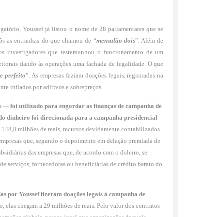
ogatório, Youssef já listou o nome de 28 parlamentares que se
xpôs as entranhas do que chamou de “
mensalão dois
”. Além de
aos investigadores que testemu­nhou o funcionamento de um
eitorais dando às operações uma fachada de legalidade. O que
me perfeito
”. As empresas faziam doações legais, registradas na
ente inflados por aditivos e sobrepreços.
s — foi utilizado para engordar as fi­nanças de campanha de
do dinheiro foi di­recionada para a campanha presidencial
148,8 milhões de reais, recursos devi­damente contabilizados
as empresas que, segundo o depoimento em delação pre­miada de
ubsidiárias das empresas que, de acordo com o doleiro, se
de serviços, fornecedoras ou beneficiárias de crédito barato do
as por Youssef fizeram doações le­gais à campanha de
, elas chegam a 29 milhões de reais. Pelo valor dos contra­tos