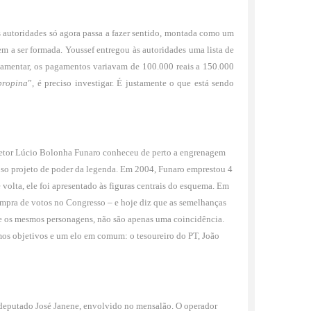
s autoridades só agora passa a fazer sentido, montada como um
 a ser formada. Youssef entregou às autoridades uma lista de
lamentar, os pagamentos variavam de 100.000 reais a 150.000
propina
”, é preciso investigar. É justamente o que está sendo
orretor Lúcio Bolonha Funaro conheceu de perto a engrenagem
oso projeto de poder da legenda. Em 2004, Funaro emprestou 4
 volta, ele foi apresentado às figuras centrais do esquema. Em
compra de votos no Congresso – e hoje diz que as semelhanças
lve os mesmos personagens, não são apenas uma coincidência.
os objetivos e um elo em comum: o tesoureiro do PT, João
-deputado José Janene, envolvido no mensalão. O operador