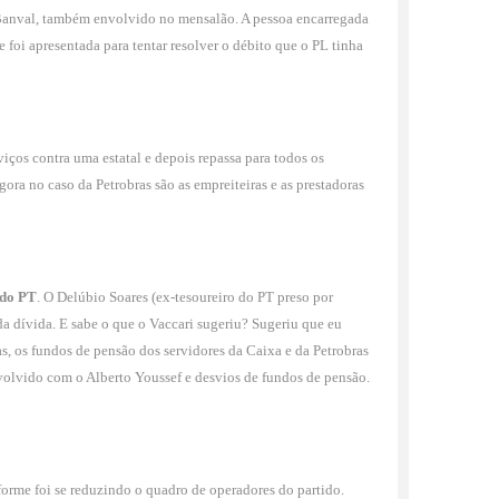
 Banval, também envolvido no mensalão. A pessoa encarregada
 foi apre­sentada para tentar resolver o débito que o PL tinha
ços contra uma estatal e depois repassa para todos os
ra no caso da Petrobras são as empreiteiras e as prestadoras
 do PT
. O Delúbio Soares (ex-tesoureiro do PT preso por
 dívida. E sabe o que o Vacca­ri sugeriu? Sugeriu que eu
s, os fundos de pensão dos servidores da Caixa e da Petro­bras
nvolvido com o Alberto Youssef e desvios de fundos de pensão.
forme foi se reduzindo o qua­dro de operadores do partido.