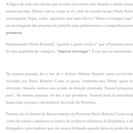
A lógica de tudo isso mostra que ocorreu um evento raro durante o deba­te pre
mesma ques­tão. Dilma e Aécio, como se vê, estão de acordo em que Paulo Rober
investigadas. Fique, então, registrado que tanto Aécio (“
Vamos investigar lo­go
na investiga­ção das propinas do petrolão para par­lamentares e campanhas pres
promessa
.
Parafraseando Dilma Rousseff, “
quan­do a gente verifica
” que a Petrobras estev
de uma quadrilha de corruptos, “
importa investigar
”. É isso que as autoridades
Na semana passada, foi a vez de o doleiro Alberto Youssef, outro envolvido n
iniciadas por Paulo Roberto Costa, as quais, lembremo-nos, Dilma agora ut
eleitorais. Quando assi­nou seu acordo de delação premiada, Youssef prometeu 
país
”. Na semana passada, ele fez o que prometeu. Youssef disse às autorid
financiada em parte com dinheiro desviado da Petrobras.
Parceiro do ex-diretor de Abasteci­mento da Petrobras Paulo Roberto Costa na 
cofres da es­tatal e abastecia os bolsos de políticos influentes da República, o 
delegados e procuradores que não estava blefando quando falou do poder de su