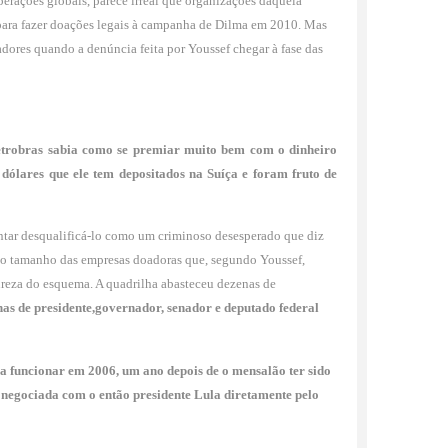
perações globais, parece irreal que organizações daquela
o para fazer doações legais à campanha de Dilma em 2010. Mas
adores quando a denúncia feita por Youssef chegar à fase das
Petrobras sabia como se premiar muito bem com o dinheiro
dólares que ele tem depositados na Suíça e foram fruto de
ntar desqualificá-lo como um criminoso desesperado que diz
 ao tamanho das empresas doadoras que, segundo Youssef,
ureza do esquema. A quadrilha abasteceu dezenas de
as de presidente,governador, senador e deputado federal
a funcionar em 2006, um ano depois de o mensalão ter sido
i negociada com o então presidente Lula diretamente pelo