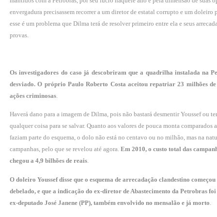
mantidos com a Petrobras, por seu lucro naquele ano e pela dimensão de suas o
envergadura precisassem recorrer a um diretor de estatal corrupto e um doleir
esse é um problema que Dilma terá de resolver primeiro entre ela e seus arrecad
provas.
Os investigadores do caso já descobriram que a quadrilha instalada na 
desviado. O próprio Paulo Roberto Costa aceitou repatriar 23 milhões de 
ações criminosas
.
Haverá dano para a imagem de Dilma, pois não bastará desmentir Youssef ou te
qualquer coisa para se salvar. Quanto aos valores de pouca monta comparados
faziam parte do esquema, o dolo não está no centavo ou no milhão, mas na nat
campanhas, pelo que se revelou até agora.
Em 2010, o custo total das campanh
chegou a 4,9 bilhões de reais
.
O doleiro Youssef disse que o esquema de arrecadação clandestino começou 
debelado, e que a indicação do ex-diretor de Abastecimento da Petrobras fo
ex-deputado José Janene (PP), também envolvido no mensalão e já morto
.