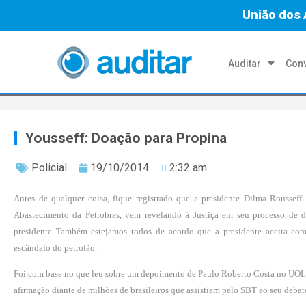
União dos 
Auditar
Conv
Yousseff: Doação para Propina
Policial
19/10/2014
2:32 am
Antes de qualquer coisa, fique registrado que a presidente Dilma Roussef
Abastecimento da Petrobras, vem revelando à Justiça em seu processo de 
presidente Também estejamos todos de acordo que a presidente aceita como
escândalo do petrolão.
Foi com base no que leu sobre um depoimento de Paulo Roberto Costa no UOL, o 
afirmação dian­te de milhões de brasileiros que assis­tiam pelo SBT ao seu deb