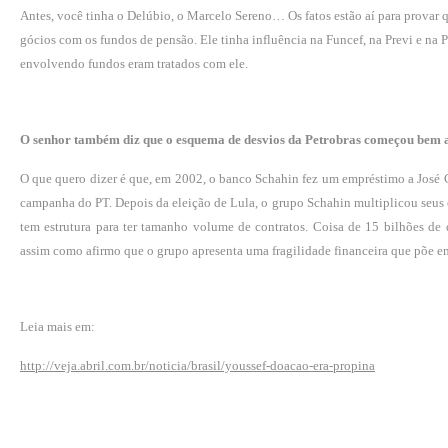
Antes, você tinha o Delúbio, o Marcelo Sereno… Os fatos estão aí para provar qu
gócios com os fundos de pensão. Ele tinha influência na Funcef, na Previ e na 
envolvendo fundos eram tratados com ele.
O senhor também diz que o esquema de desvios da Petrobras começou bem an
O que quero dizer é que, em 2002, o banco Schahin fez um empréstimo a José Ca
campanha do PT. Depois da eleição de Lu­la, o grupo Schahin multiplicou seus 
tem estrutura para ter tama­nho volume de contratos. Coisa de 15 bi­lhões de 
assim como afir­mo que o grupo apresenta uma fragilidade financeira que põe em
Leia mais em:
http://veja.abril.com.br/noticia/brasil/youssef-doacao-era-propina