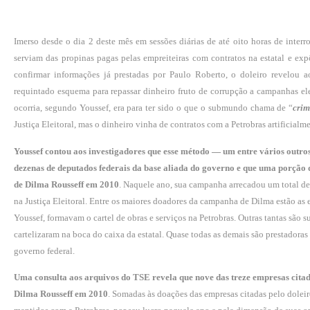
Imerso desde o dia 2 deste mês em sessões diárias de até oito horas de interr
serviam das propinas pagas pelas emprei­teiras com contratos na estatal e e
confirmar informações já prestadas por Paulo Roberto, o doleiro revelou 
requintado esquema para repassar dinheiro fruto de corrupção a campanhas el
ocorria, segundo Youssef, era para ter sido o que o submundo chama de “
cri­
Justiça Eleitoral, mas o dinheiro vinha de contratos com a Petrobras artificialm
Youssef contou aos investigadores que esse método — um entre vários ou­tro
dezenas de de­putados federais da base aliada do gover­no e que uma porção 
de Dilma Rousseff em 2010
. Naquele ano, sua campanha arrecadou um total de 
na Justiça Elei­toral. Entre os maiores doadores da cam­panha de Dilma estão 
Youssef, formavam o cartel de obras e serviços na Petrobras. Outras tantas são s
cartelizaram na boca do caixa da estatal. Quase todas as demais são prestadoras 
governo federal.
Uma consulta aos arquivos do TSE revela que nove das treze empresas ci­tad
Dilma Rousseff em 2010
. Somadas às doações das empresas citadas pelo doleiro