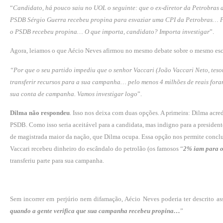
“
Candidato, há pouco saiu no UOL o seguinte: que o ex-diretor da Petrobras 
PSDB Sérgio Guerra recebeu propina para esvaziar uma CPI da Petrobras… Por
o PSDB recebeu propina… O que im­porta, candidato? Importa investigar
”.
Agora, leiamos o que Aécio Neves afirmou no mesmo debate sobre o mes­mo es
“Por que o seu partido impediu que o senhor Vaccari (João Vaccari Neto, tesou
transferir recursos para a sua campanha… pelo menos 4 milhões de reais foram
sua conta de campanha. Vamos investigar logo
”.
Dilma não respondeu
. Isso nos deixa com duas opções. A primeira: Dilma acr
PSDB. Como isso seria aceitável para a candidata, mas indigno para a presiden
de magistrada maior da nação, que Dilma ocupa. Essa opção nos permite conclu
Vaccari rece­beu dinheiro do escândalo do petrolão (os famosos “
2% iam para 
transferiu parte para sua campanha.
Sem incorrer em perjúrio nem difamação, Aécio Neves poderia ter descrito as
quando a gente verifica que sua campanha recebeu propina…
”