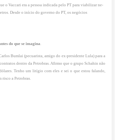
e o Vaccari era a pessoa indicada pelo PT para viabilizar ne­
Petros. Desde o início do governo do PT, os negócios
­tes do que se imagina
.
rlos Bumlai (pecua­rista, amigo do ex-presidente Lula) para a
contra­tos dentro da Petrobras. Afirmo que o grupo Schahin não
dólares. Tenho um litígio com eles e sei o que estou falando,
 risco a Petrobras.