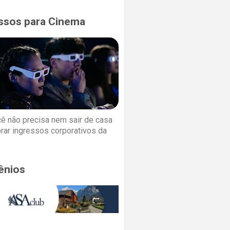
ssos para Cinema
cê não precisa nem sair de casa
rar ingressos corporativos da
ênios