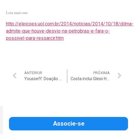
Leia mais em:
http://eleicoes.uol.com.br/2014/noticias/2014/10/18/dilma-
admite-que-houve-desvio-na-petrobras-e-fara-o-
possivel-para-ressarcir.htm
ANTERIOR
PRÓXIMA
Yousseff: Doação para Propina
Costa inclui Gleisi Hoffmann no esquema
Associe-se