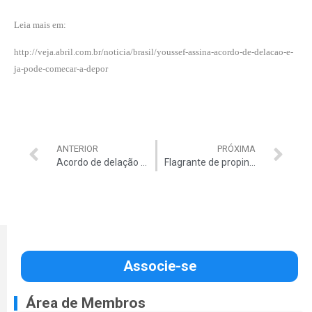
Leia mais em:
http://veja.abril.com.br/noticia/brasil/youssef-assina-acordo-de-delacao-e-
ja-pode-comecar-a-depor
ANTERIOR
PRÓXIMA
Acordo de delação inclui família de Costa
Flagrante de propina atinge Agnelo
Associe-se
Área de Membros