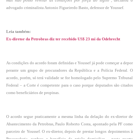
mas não posso revelar as condições por força do sigilo
“, declarou o
advogado criminalista Antonio Figueiredo Basto, defensor de Youssef.
Leia também:
Ex-diretor da Petrobras diz ter recebido US$ 23 mi da Odebrecht
As condições do acordo foram definidas e Youssef já pode começar a depor
perante um grupo de procuradores da República e a Polícia Federal. O
acordo, porém, só terá validade se for homologado pelo Supremo Tribunal
Federal – a Corte é competente para o caso porque deputados são citados
como beneficiários de propinas.
O acordo segue praticamente a
mesma linha da delação do ex-diretor de
Abastecimento da Petrobras
, Paulo Roberto Costa, apontado pela PF como
parceiro de Youssef. O ex-diretor, depois de prestar longos depoimentos à
Procuradoria, ganhou o benefício da prisão domiciliar – nesta quarta