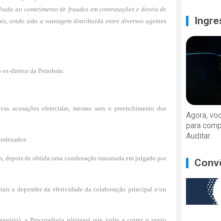
ltada ao cometimento de fraudes em contratações e desvio de
Ingre
is, tendo sido a vantagem distribuída entre diversos agentes
 ex-diretor da Petrobrás:
ovas acusações oferecidas, mesmo sem o preenchimento dos
Agora, vo
para comp
Auditar.
condenados.
os, depois de obtida uma condenação transitada em julgado por
Conv
iais a depender da efetividade da colaboração principal e/ou
sório), a Procuradoria pleiteará que volte a correr o prazo