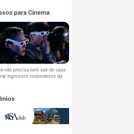
ssos para Cinema
cê não precisa nem sair de casa
rar ingressos corporativos da
ênios