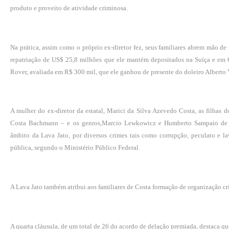
produto e proveito de atividade criminosa.
Na prática,
assim como o próprio ex-diretor fez
, seus familiares abrem mão de
repatriação de US$ 25,8 milhões que ele mantém depositados na Suíça e em 
Rover, avaliada em R$ 300 mil, que ele ganhou de presente do doleiro Alberto 
A mulher do ex-diretor da estatal, Marici da Silva Azevedo Costa, as filha
Costa Bachmann – e os genros,Marcio Lewkowicz e Humberto Sampaio de M
âmbito da Lava Jato, por diversos crimes tais como corrupção, peculato e l
pública, segundo o Ministério Público Federal.
A Lava Jato também atribui aos familiares de Costa formação de organização cr
A quarta cláusula, de um total de 26 do acordo de delação premiada, destaca qu