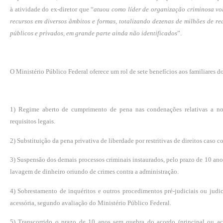
à atividade do ex-diretor que “
atuou como líder de organização criminosa vo
recursos em diversos âmbitos e formas, totalizando dezenas de milhões de rea
públicos e privados, em grande parte ainda não identificados
”.
O Ministério Público Federal oferece um rol de sete benefícios aos familiares do
1) Regime aberto de cumprimento de pena nas condenações relativas a n
requisitos legais.
2) Substituição da pena privativa de liberdade por restritivas de direitos caso 
3) Suspensão dos demais processos criminais instaurados, pelo prazo de 10 an
lavagem de dinheiro oriundo de crimes contra a administração.
4) Sobrestamento de inquéritos e outros procedimentos pré-judiciais ou judic
acessória, segundo avaliação do Ministério Público Federal.
5) Transcorrido o prazo de 10 anos sem quebra do acordo (principal ou aces