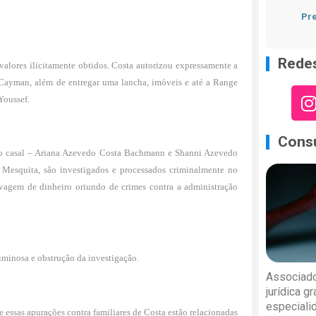
Pre
Redes
 valores ilicitamente obtidos. Costa autorizou expressamente a
Cayman, além de entregar uma lancha, imóveis e até a Range
Youssef.
Consu
s do casal – Ariana Azevedo Costa Bachmann e Shanni Azevedo
esquita, são investigados e processados criminalmente no
avagem de dinheiro oriundo de crimes contra a administração
iminosa e obstrução da investigação.
Associado
jurídica g
especiali
e essas apurações contra familiares de Costa estão relacionadas