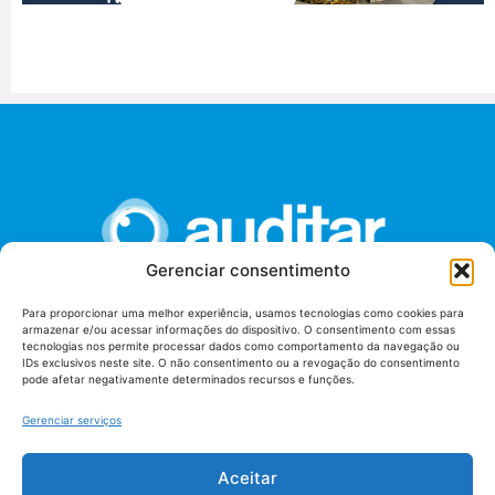
Gerenciar consentimento
Para proporcionar uma melhor experiência, usamos tecnologias como cookies para
armazenar e/ou acessar informações do dispositivo. O consentimento com essas
União dos Auditores Federais de Controle Externo -
tecnologias nos permite processar dados como comportamento da navegação ou
AUDITAR
IDs exclusivos neste site. O não consentimento ou a revogação do consentimento
pode afetar negativamente determinados recursos e funções.
Setor de Administração Federal Sul (SAF/Sul), Qd. 04, Lt. 01
Edifício Anexo II
Gerenciar serviços
Tribunal de Contas da União (TCU), Subsolo, Sala S04
Telefone: (61)3527-7292
Aceitar
Política de