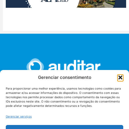
Gerenciar consentimento
Para proporcionar uma melhor experiência, usamos tecnologias como cookies para
armazenar e/ou acessar informações do dispositivo. O consentimento com essas
União dos Auditores Federais de Controle Externo -
tecnologias nos permite processar dados como comportamento da navegação ou
AUDITAR
IDs exclusivos neste site. O não consentimento ou a revogação do consentimento
pode afetar negativamente determinados recursos e funções.
Setor de Administração Federal Sul (SAF/Sul), Qd. 04, Lt. 01
Edifício Anexo II
Gerenciar serviços
Tribunal de Contas da União (TCU), Subsolo, Sala S04
Telefone: (61)3527-7292