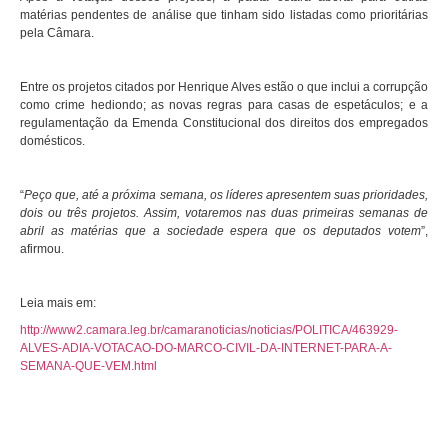
matérias pendentes de análise que tinham sido listadas como prioritárias
pela Câmara.
Entre os projetos citados por Henrique Alves estão o que inclui a corrupção
como crime hediondo; as novas regras para casas de espetáculos; e a
regulamentação da Emenda Constitucional dos direitos dos empregados
domésticos.
“
Peço que, até a próxima semana, os líderes apresentem suas prioridades,
dois ou três projetos. Assim, votaremos nas duas primeiras semanas de
abril as matérias que a sociedade espera que os deputados votem
”,
afirmou.
Leia mais em:
http://www2.camara.leg.br/camaranoticias/noticias/POLITICA/463929-
ALVES-ADIA-VOTACAO-DO-MARCO-CIVIL-DA-INTERNET-PARA-A-
SEMANA-QUE-VEM.html